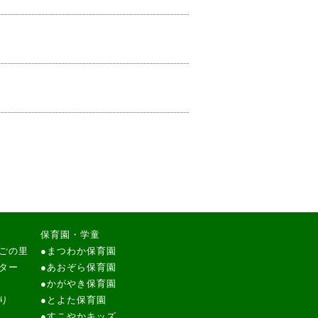
保育園・学童
ごの里
●
まつわか保育園
ター
●
あおぞら保育園
●
かがやき保育園
り
●
とよた保育園
●
すこやかキッズ