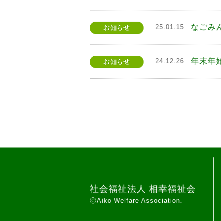
なごみ
25.01.15
年末年
24.12.26
社会福祉法人 相幸福祉会
ⒸAiko Welfare Association.