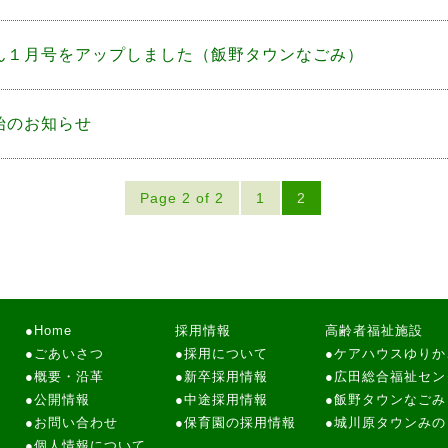
ん１月号をアップしました（飯野タウンなごみ）
始のお知らせ
Page 2 of 2
1
2
●
Home
採用情報
高齢者福祉施設
●
ごあいさつ
●
採用について
●
ケアハウスゆりか
●
概要・沿革
●
新卒採用情報
●
広田総合福祉セン
●
公開情報
●
中途採用情報
●
飯野タウンなごみ
●
お問い合わせ
●
保育園の採用情報
●
城川原タウンみの
●
個人情報について