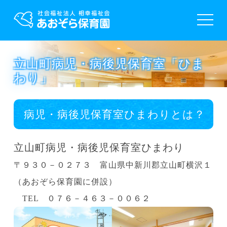
toggle
navigat
立山町病児・病後児保育室「ひま
わり」
病児・病後児保育室ひまわりとは？
立山町病児・病後児保育室ひまわり
〒９３０－０２７３ 富山県中新川郡立山町横沢１
（あおぞら保育園に併設）
TEL ０７６－４６３－００６２