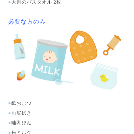
●
大判のバスタオル 2枚
必要な方のみ
●
紙おむつ
●
お尻拭き
●
哺乳びん
●
粉ミルク